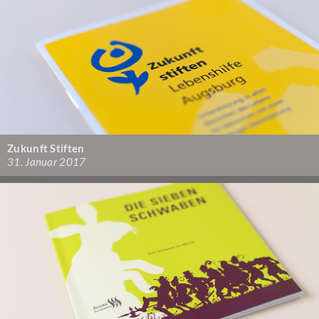
Zukunft Stiften
31. Januar 2017