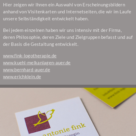
Hier zeigen wir Ihnen ein Auswahl von Erscheinungsbildern
anhand von Visitenkarten und Internetseiten, die wir im Laufe
unsere Selbständigkeit entwickelt haben.
Bei jedem einzelnen haben wir uns intensiv mit der Firma,
deren Philosophie, deren Ziele und Zielgruppen befasst und auf
der Basis die Gestaltung entwickelt.
www.fink-logotherapie.de
www.kuehl-melkanlagen-auer.de
www.bernhard-auer.de
www.erichklein.de