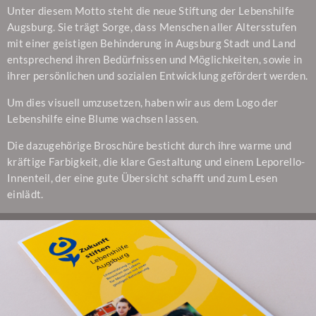
Unter diesem Motto steht die neue Stiftung der Lebenshilfe
Augsburg. Sie trägt Sorge, dass Menschen aller Altersstufen
mit einer geistigen Behinderung in Augsburg Stadt und Land
entsprechend ihren Bedürfnissen und Möglichkeiten, sowie in
ihrer persönlichen und sozialen Entwicklung gefördert werden.
Um dies visuell umzusetzen, haben wir aus dem Logo der
Lebenshilfe eine Blume wachsen lassen.
Die dazugehörige Broschüre besticht durch ihre warme und
kräftige Farbigkeit, die klare Gestaltung und einem Leporello-
Innenteil, der eine gute Übersicht schafft und zum Lesen
einlädt.